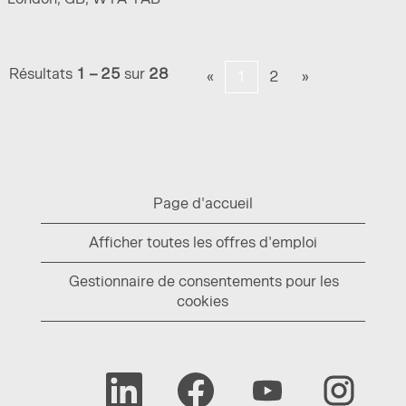
Résultats
1 – 25
sur
28
«
1
2
»
Page d'accueil
Afficher toutes les offres d'emploi
Gestionnaire de consentements pour les
cookies
S
S
S
S
’
’
’
’
o
o
o
o