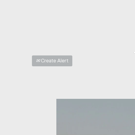
Show More Options
Select how often (in days) to receive an alert:
Create Alert